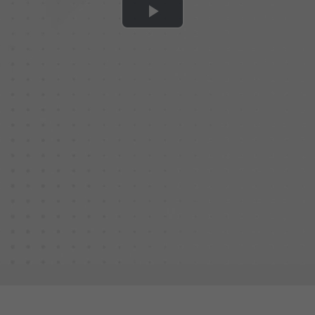
Play
Video