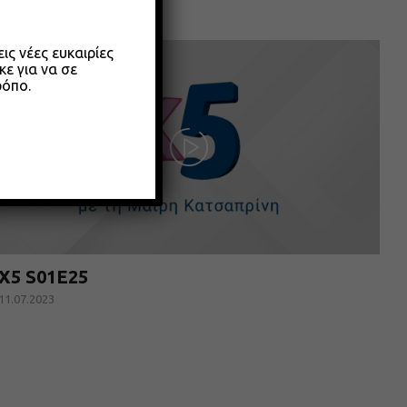
ς νέες ευκαιρίες
κε για να σε
ρόπο.
X5 S01E25
11.07.2023