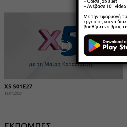
– Όρισε job alert
– Ανέβασε 10’’ vide
Με την εφαρμογή του
εργασίας και να διαχ
βοηθήσει να βρεις τ
X5 S01E27
13.07.2023
ΕΚΠΟΜΠΕΣ