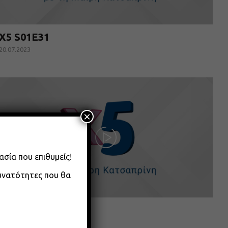
X5 S01E31
20.07.2023
×
ασία που επιθυμείς!
δυνατότητες που θα
X5 S01E28
14.07.2023