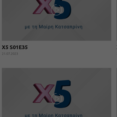
X5 S01E35
21.07.2023