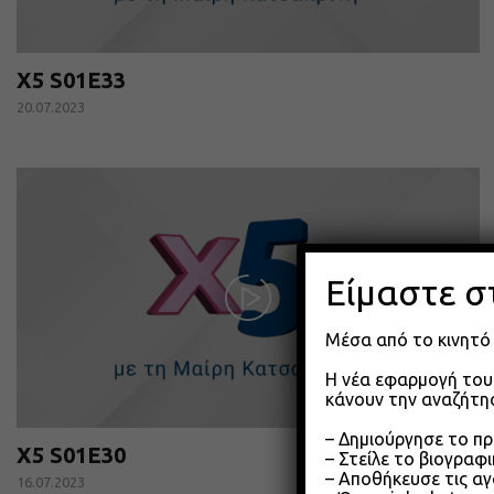
X5 S01E33
20.07.2023
Είμαστε σ
Μέσα από το κινητό 
Η νέα εφαρμογή του 
κάνουν την αναζήτησ
– Δημιούργησε το π
X5 S01E30
– Στείλε το βιογραφ
– Αποθήκευσε τις αγ
16.07.2023