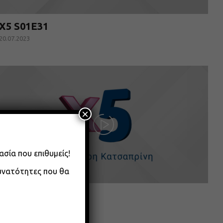
X5 S01E31
20.07.2023
×
ασία που επιθυμείς!
δυνατότητες που θα
X5 S01E28
14.07.2023