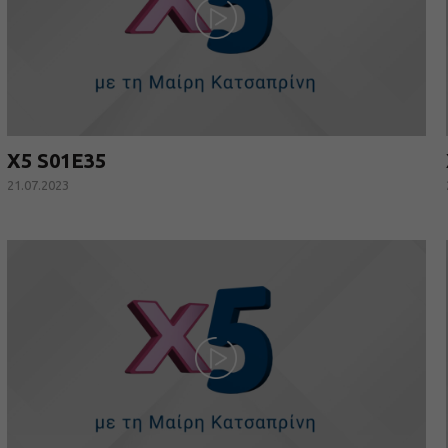
X5 S01E35
21.07.2023