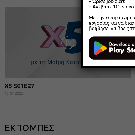
– Όρισε job alert
– Ανέβασε 10’’ vide
Με την εφαρμογή του
εργασίας και να διαχ
βοηθήσει να βρεις τ
X5 S01E27
13.07.2023
ΕΚΠΟΜΠΕΣ