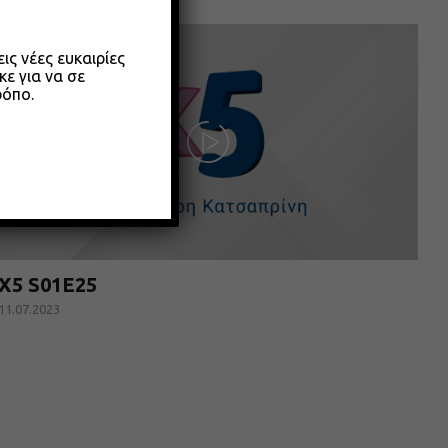
ς νέες ευκαιρίες
κε για να σε
ρόπο.
X5 S01E25
11.07.2023