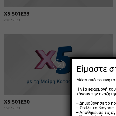
X5 S01E33
20.07.2023
Είμαστε σ
Μέσα από το κινητό 
Η νέα εφαρμογή του 
κάνουν την αναζήτησ
X5 S01E30
– Δημιούργησε το π
– Στείλε το βιογραφ
16.07.2023
– Αποθήκευσε τις αγ