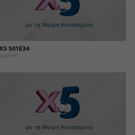
X5 S01E34
20.07.2023