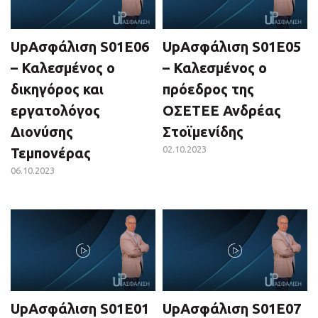
UpΑσφάλιση S01E06
UpΑσφάλιση S01E05
– Καλεσμένος ο
– Καλεσμένος ο
δικηγόρος και
πρόεδρος της
εργατολόγος
ΟΣΕΤΕΕ Ανδρέας
Διονύσης
Στοϊμενίδης
02.10.2023
Τεμπονέρας
06.10.2023
UpΑσφάλιση S01E01
UpΑσφάλιση S01E07