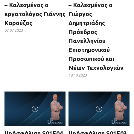
– Καλεσμένος ο
– Καλεσμένος ο
εργατολόγος Γιάννης
Γιώργος
Καρούζος
Δημητριάδης
07.07.2023
Πρόεδρος
Πανελληνίου
Επιστημονικού
Προσωπικού και
Νέων Τεχνολογιών
18.10.2023
UpΑσφάλιση S01E04
UpΑσφάλιση S01E03