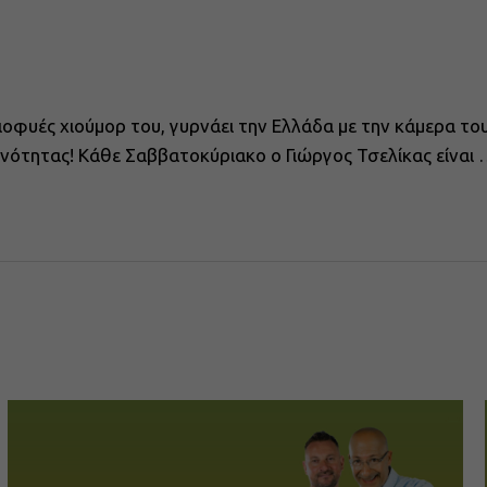
διοφυές χιούμορ του, γυρνάει την Ελλάδα με την κάμερα το
ινότητας! Κάθε Σαββατοκύριακο ο Γιώργος Τσελίκας είναι