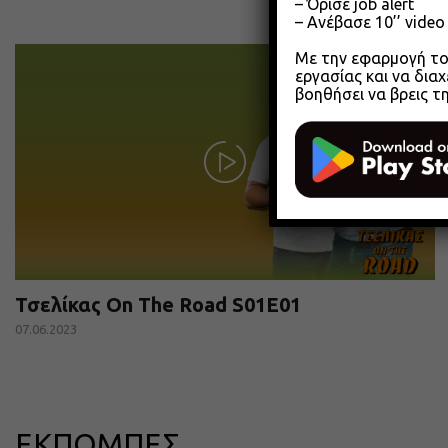
– Όρισε job alert
– Ανέβασε 10’’ vide
Με την εφαρμογή του
εργασίας και να διαχ
βοηθήσει να βρεις τ
Τσελίκας On The Road S01E01
07.06.2023
ΕΚΠΟΜΠΕΣ