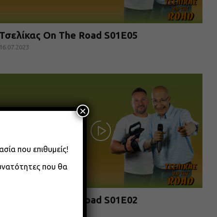
Τσελίκας On The Road S01E05
16.07.2023
×
ασία που επιθυμείς!
δυνατότητες που θα
Τσελίκας On The Road S01E02
03.07.2023