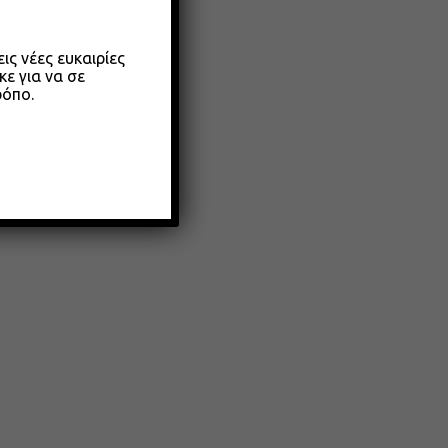
ς νέες ευκαιρίες
κε για να σε
ρόπο.