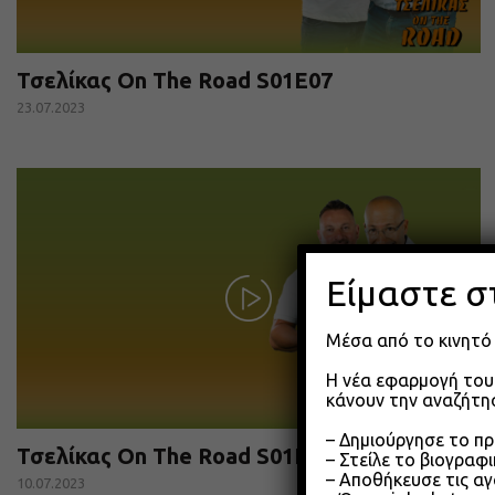
Τσελίκας On The Road S01E07
23.07.2023
Είμαστε σ
Μέσα από το κινητό 
Η νέα εφαρμογή του 
κάνουν την αναζήτησ
– Δημιούργησε το π
Τσελίκας On The Road S01E04
– Στείλε το βιογραφ
– Αποθήκευσε τις αγ
10.07.2023