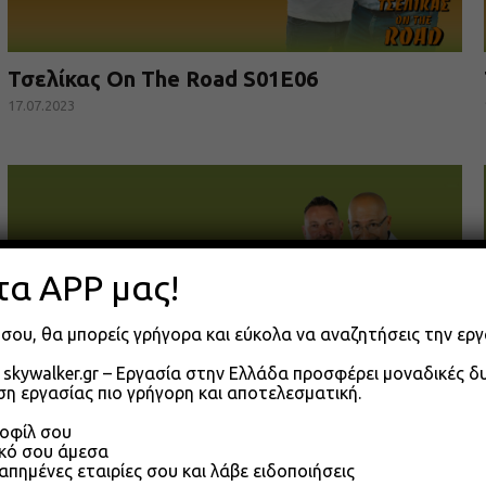
Τσελίκας On The Road S01E06
17.07.2023
τα APP μας!
σου, θα μπορείς γρήγορα και εύκολα να αναζητήσεις την εργ
skywalker.gr – Εργασία στην Ελλάδα προσφέρει μοναδικές 
η εργασίας πιο γρήγορη και αποτελεσματική.
ροφίλ σου
Τσελίκας On The Road S01E03
ικό σου άμεσα
απημένες εταιρίες σου και λάβε ειδοποιήσεις
10.07.2023