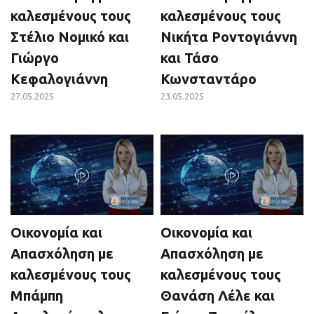
καλεσμένους τους
καλεσμένους τους
Στέλιο Νομικό και
Νικήτα Ροντογιάννη
Γιώργο
και Τάσο
Κεφαλογιάννη
Κωνσταντάρο
27.05.2025
23.05.2025
Oικονομία και
Oικονομία και
Απασχόληση με
Απασχόληση με
καλεσμένους τους
καλεσμένους τους
Μπάμπη
Θανάση Λέλε και