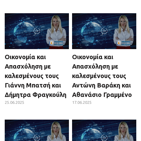
Oικονομία και
Oικονομία και
Απασχόληση με
Απασχόληση με
καλεσμένους τους
καλεσμένους τους
Γιάννη Μπατσή και
Αντώνη Βαράκη και
Δήμητρα Φραγκούλη
Αθανάσιο Γραμμένο
25.06.2025
17.06.2025