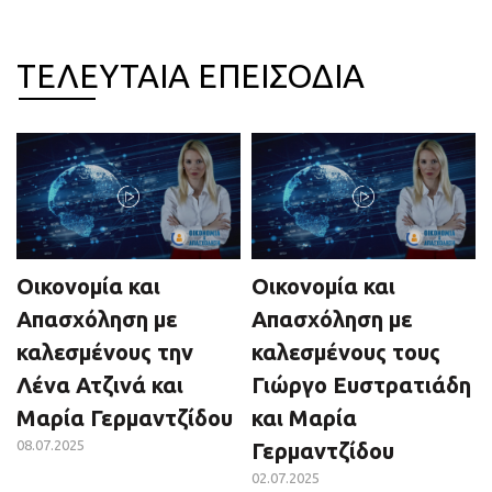
ΤΕΛΕΥΤΑΙΑ ΕΠΕΙΣΟΔΙΑ
Oικονομία και
Oικονομία και
Απασχόληση με
Απασχόληση με
καλεσμένους την
καλεσμένους τους
Λένα Ατζινά και
Γιώργο Ευστρατιάδη
Μαρία Γερμαντζίδου
και Μαρία
08.07.2025
Γερμαντζίδου
02.07.2025