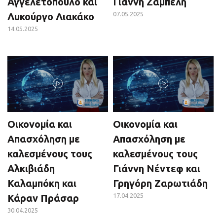
Αγγελετόπουλο και
Γιάννη Ζαμπέλη
07.05.2025
Λυκούργο Λιακάκο
14.05.2025
Oικονομία και
Oικονομία και
Απασχόληση με
Απασχόληση με
καλεσμένους τους
καλεσμένους τους
Αλκιβιάδη
Γιάννη Νέντεφ και
Καλαμπόκη και
Γρηγόρη Ζαρωτιάδη
17.04.2025
Κάραν Πράσαρ
30.04.2025