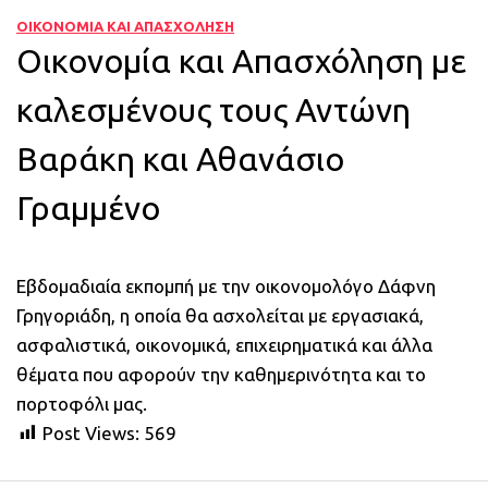
ΟΙΚΟΝΟΜΙΑ ΚΑΙ ΑΠΑΣΧΟΛΗΣΗ
Oικονομία και Απασχόληση με
καλεσμένους τους Αντώνη
Βαράκη και Αθανάσιο
Γραμμένο
Εβδομαδιαία εκπομπή με την οικονομολόγο Δάφνη
Γρηγοριάδη, η οποία θα ασχολείται με εργασιακά,
ασφαλιστικά, οικονομικά, επιχειρηματικά και άλλα
θέματα που αφορούν την καθημερινότητα και το
πορτοφόλι μας.
Post Views:
569