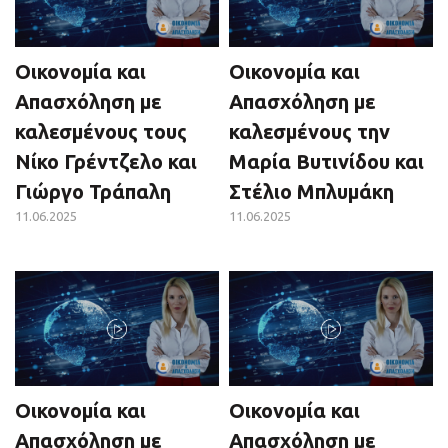
Oικονομία και
Oικονομία και
Απασχόληση με
Απασχόληση με
καλεσμένους τους
καλεσμένους την
Νίκο Γρέντζελο και
Μαρία Βυτινίδου και
Γιώργο Τράπαλη
Στέλιο Μπλυμάκη
11.06.2025
11.06.2025
Oικονομία και
Oικονομία και
Απασχόληση με
Απασχόληση με