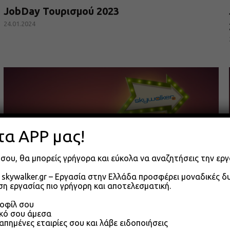
JobDay Τουρισμού 2023
24.01.2024
τα APP μας!
σου, θα μπορείς γρήγορα και εύκολα να αναζητήσεις την εργ
skywalker.gr – Εργασία στην Ελλάδα προσφέρει μοναδικές 
η εργασίας πιο γρήγορη και αποτελεσματική.
JobDay Λαμία 2023
ροφίλ σου
ικό σου άμεσα
23.01.2024
απημένες εταιρίες σου και λάβε ειδοποιήσεις