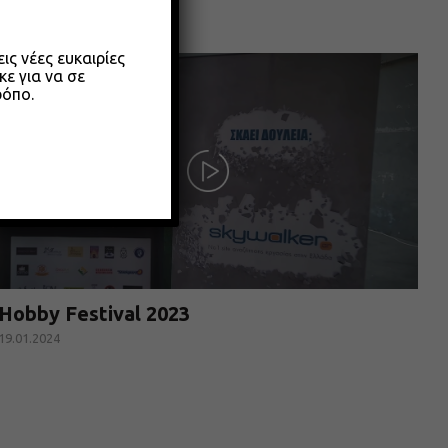
ς νέες ευκαιρίες
κε για να σε
ρόπο.
Hobby Festival 2023
19.01.2024