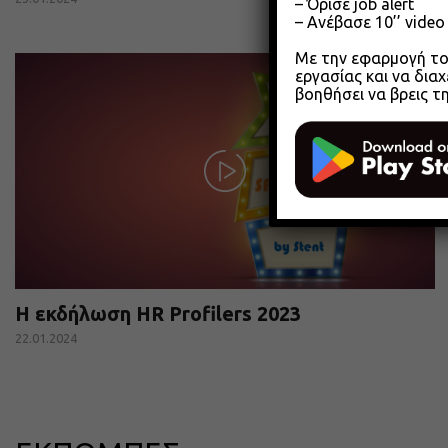
– Όρισε job alert
– Ανέβασε 10’’ vide
Με την εφαρμογή του
εργασίας και να διαχ
βοηθήσει να βρεις τ
Η εκδήλωση HR Profilers 2023
22.01.2024