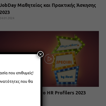
JobDay Μαθητείας και Πρακτικής Άσκησης
2023
24.01.2024
×
ασία που επιθυμείς!
δυνατότητες που θα
Συνεντεύξεις από το HR Profilers 2023
22.01.2024