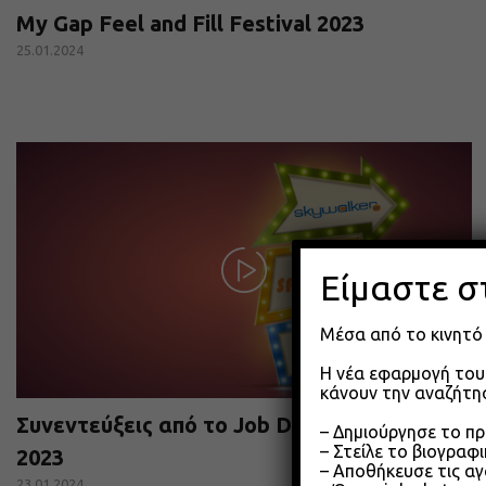
My Gap Feel and Fill Festival 2023
25.01.2024
Είμαστε σ
Μέσα από το κινητό 
Η νέα εφαρμογή του 
κάνουν την αναζήτησ
Συνεντεύξεις από το Job Day στη Λαμία
– Δημιούργησε το π
– Στείλε το βιογραφ
2023
– Αποθήκευσε τις αγ
23.01.2024