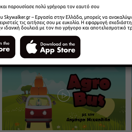
o και παρουσίασε πολύ γρήγορα τον εαυτό σου
 Skywalker.gr – Εργασία στην Ελλάδα, μπορείς να ανακαλύψει
ειριστείς τις αιτήσεις σου με ευκολία. Η εφαρμογή σχεδιάστη
ην ιδανική δουλειά με τον πιο γρήγορο και αποτελεσματικό τ
Agrobus s01e305 – Αγροτικά Επιμελητήρια
2026 Μέρος 1
26.05.2026