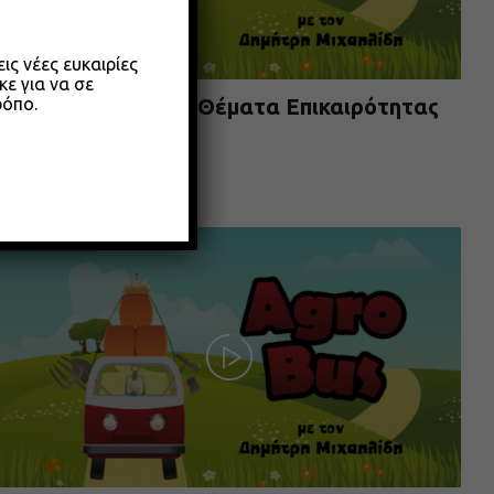
ς νέες ευκαιρίες
κε για να σε
ρόπο.
Agrobus s01e304 – Θέματα Επικαιρότητας
Μαίου 2026
26.05.2026