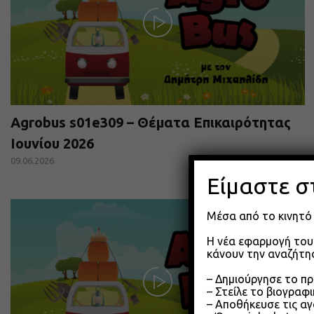
Agrobus s01e309 – Θέματα Επικαιρότητας
Ιουνίου 2026
09.06.2026
Είμαστε σ
Μέσα από το κινητό 
Η νέα εφαρμογή του 
κάνουν την αναζήτησ
– Δημιούργησε το π
– Στείλε το βιογραφ
– Αποθήκευσε τις αγ