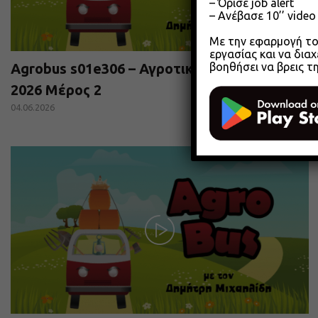
– Όρισε job alert
– Ανέβασε 10’’ vide
Με την εφαρμογή του
εργασίας και να διαχ
βοηθήσει να βρεις τ
Agrobus s01e306 – Αγροτικά Επιμελητήρια
2026 Μέρος 2
04.06.2026