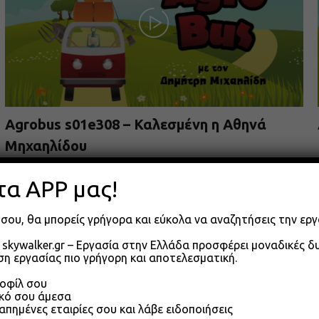
Agrobus s01e308 – Καλεσμένη η Αθηνά
Μηχαηλίδου
09.06.2026
τα APP μας!
σου, θα μπορείς γρήγορα και εύκολα να αναζητήσεις την εργ
skywalker.gr – Εργασία στην Ελλάδα προσφέρει μοναδικές 
η εργασίας πιο γρήγορη και αποτελεσματική.
ροφίλ σου
ικό σου άμεσα
απημένες εταιρίες σου και λάβε ειδοποιήσεις