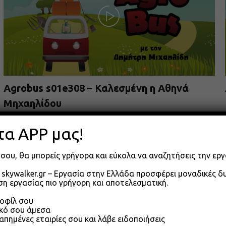
Agrobus s01e308 – Καλεσμένη η Αθηνά
Μηχαηλίδου
09.06.2026
τα APP μας!
σου, θα μπορείς γρήγορα και εύκολα να αναζητήσεις την εργ
skywalker.gr – Εργασία στην Ελλάδα προσφέρει μοναδικές 
η εργασίας πιο γρήγορη και αποτελεσματική.
ροφίλ σου
ικό σου άμεσα
απημένες εταιρίες σου και λάβε ειδοποιήσεις