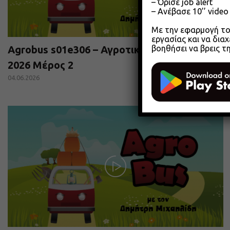
– Όρισε job alert
– Ανέβασε 10’’ vide
Με την εφαρμογή του
εργασίας και να διαχ
βοηθήσει να βρεις τ
Agrobus s01e306 – Αγροτικά Επιμελητήρια
2026 Μέρος 2
04.06.2026