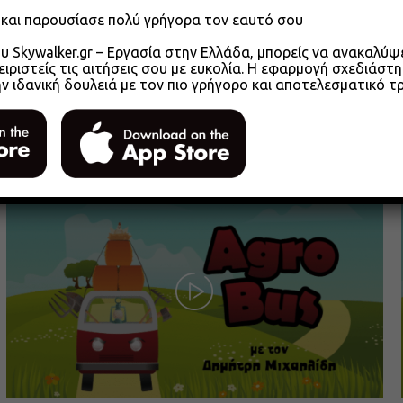
o και παρουσίασε πολύ γρήγορα τον εαυτό σου
 Skywalker.gr – Εργασία στην Ελλάδα, μπορείς να ανακαλύψει
ειριστείς τις αιτήσεις σου με ευκολία. Η εφαρμογή σχεδιάστη
ην ιδανική δουλειά με τον πιο γρήγορο και αποτελεσματικό τ
Agrobus s01e305 – Αγροτικά Επιμελητήρια
2026 Μέρος 1
26.05.2026