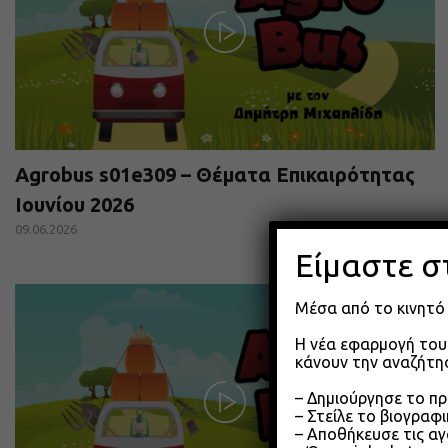
Agrobus s01e309 – Θέματα Επικαιρότητας
Ιουνίου 2026
09.06.2026
Είμαστε σ
Μέσα από το κινητό 
Η νέα εφαρμογή του 
κάνουν την αναζήτησ
– Δημιούργησε το π
– Στείλε το βιογραφ
– Αποθήκευσε τις αγ