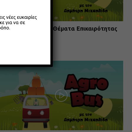
ς νέες ευκαιρίες
κε για να σε
ρόπο.
Agrobus s01e304 – Θέματα Επικαιρότητας
Μαίου 2026
26.05.2026