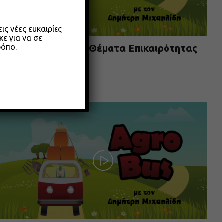
ς νέες ευκαιρίες
κε για να σε
ρόπο.
Agrobus s01e304 – Θέματα Επικαιρότητας
Μαίου 2026
26.05.2026