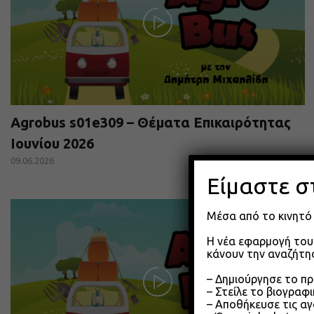
Agrobus s01e309 – Θέματα Επικαιρότητας
Ιουνίου 2026
09.06.2026
Είμαστε σ
Μέσα από το κινητό 
Η νέα εφαρμογή του 
κάνουν την αναζήτησ
– Δημιούργησε το π
– Στείλε το βιογραφ
– Αποθήκευσε τις αγ