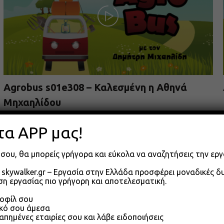
Agrobus s01e308 – Καλεσμένη η Αθηνά
Μηχαηλίδου
09.06.2026
τα APP μας!
σου, θα μπορείς γρήγορα και εύκολα να αναζητήσεις την εργ
skywalker.gr – Εργασία στην Ελλάδα προσφέρει μοναδικές 
η εργασίας πιο γρήγορη και αποτελεσματική.
ροφίλ σου
ικό σου άμεσα
απημένες εταιρίες σου και λάβε ειδοποιήσεις