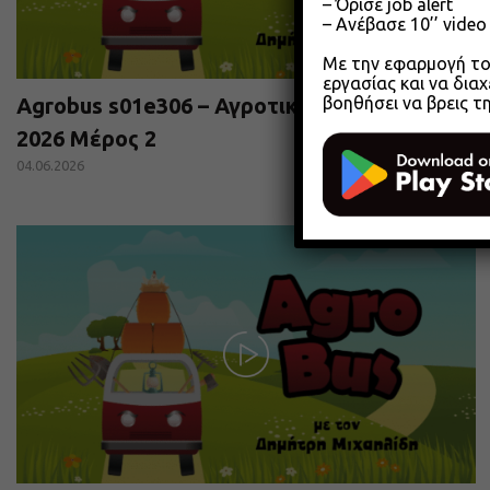
– Όρισε job alert
– Ανέβασε 10’’ vide
Με την εφαρμογή του
εργασίας και να διαχ
βοηθήσει να βρεις τ
Agrobus s01e306 – Αγροτικά Επιμελητήρια
2026 Μέρος 2
04.06.2026