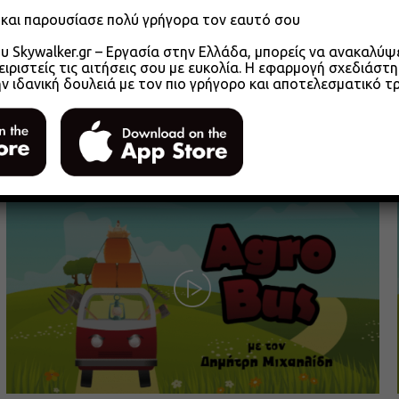
o και παρουσίασε πολύ γρήγορα τον εαυτό σου
 Skywalker.gr – Εργασία στην Ελλάδα, μπορείς να ανακαλύψει
ειριστείς τις αιτήσεις σου με ευκολία. Η εφαρμογή σχεδιάστη
ην ιδανική δουλειά με τον πιο γρήγορο και αποτελεσματικό τ
Agrobus s01e305 – Αγροτικά Επιμελητήρια
2026 Μέρος 1
26.05.2026