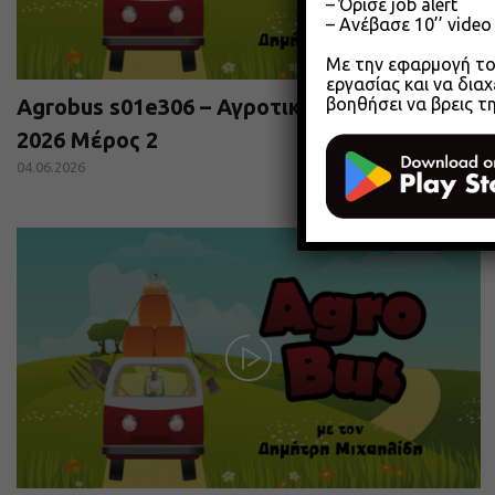
– Όρισε job alert
– Ανέβασε 10’’ vide
Με την εφαρμογή του
εργασίας και να διαχ
βοηθήσει να βρεις τ
Agrobus s01e306 – Αγροτικά Επιμελητήρια
2026 Μέρος 2
04.06.2026