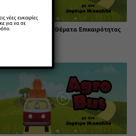
ς νέες ευκαιρίες
κε για να σε
ρόπο.
Agrobus s01e304 – Θέματα Επικαιρότητας
Μαίου 2026
26.05.2026