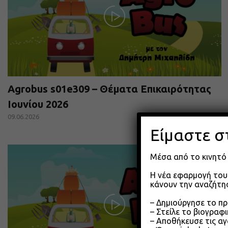
Agrobus s01e309 – Θέματα Επικαιρότητας
Ιουνίου 2026
09.06.2026
Είμαστε σ
Μέσα από το κινητό 
Η νέα εφαρμογή του 
κάνουν την αναζήτησ
– Δημιούργησε το π
– Στείλε το βιογραφ
– Αποθήκευσε τις αγ