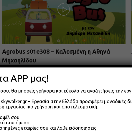
Agrobus s01e308 – Καλεσμένη η Αθηνά
Μηχαηλίδου
09.06.2026
τα APP μας!
σου, θα μπορείς γρήγορα και εύκολα να αναζητήσεις την εργ
skywalker.gr – Εργασία στην Ελλάδα προσφέρει μοναδικές 
η εργασίας πιο γρήγορη και αποτελεσματική.
ροφίλ σου
ικό σου άμεσα
απημένες εταιρίες σου και λάβε ειδοποιήσεις