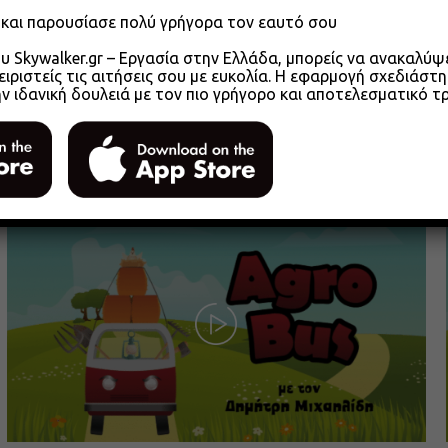
o και παρουσίασε πολύ γρήγορα τον εαυτό σου
 Skywalker.gr – Εργασία στην Ελλάδα, μπορείς να ανακαλύψει
ειριστείς τις αιτήσεις σου με ευκολία. Η εφαρμογή σχεδιάστη
ην ιδανική δουλειά με τον πιο γρήγορο και αποτελεσματικό τ
Agrobus s01e305 – Αγροτικά Επιμελητήρια
2026 Μέρος 1
26.05.2026