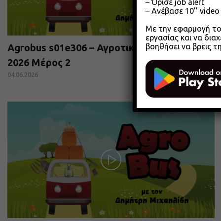
– Όρισε job alert
– Ανέβασε 10’’ vide
Με την εφαρμογή του
εργασίας και να διαχ
βοηθήσει να βρεις τ
Agrobus s01e306 – Αγροτικά Επιμελητήρια
2026 Μέρος 2
04.06.2026