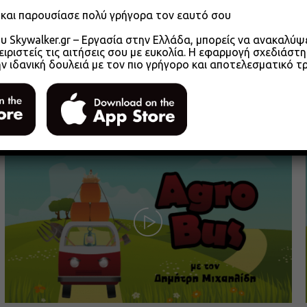
o και παρουσίασε πολύ γρήγορα τον εαυτό σου
 Skywalker.gr – Εργασία στην Ελλάδα, μπορείς να ανακαλύψει
ειριστείς τις αιτήσεις σου με ευκολία. Η εφαρμογή σχεδιάστη
ην ιδανική δουλειά με τον πιο γρήγορο και αποτελεσματικό τ
Agrobus s01e305 – Αγροτικά Επιμελητήρια
2026 Μέρος 1
26.05.2026