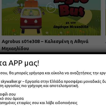
Agrobus s01e308 – Καλεσμένη η Αθηνά
Μηχαηλίδου
09.06.2026
τα APP μας!
σου, θα μπορείς γρήγορα και εύκολα να αναζητήσεις την εργ
skywalker.gr – Εργασία στην Ελλάδα προσφέρει μοναδικές 
η εργασίας πιο γρήγορη και αποτελεσματική.
ροφίλ σου
ικό σου άμεσα
απημένες εταιρίες σου και λάβε ειδοποιήσεις