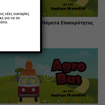
ς νέες ευκαιρίες
κε για να σε
ρόπο.
Agrobus s01e304 – Θέματα Επικαιρότητας
Μαίου 2026
26.05.2026