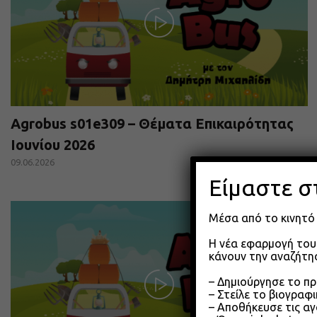
Agrobus s01e309 – Θέματα Επικαιρότητας
Ιουνίου 2026
09.06.2026
Είμαστε σ
Μέσα από το κινητό 
Η νέα εφαρμογή του 
κάνουν την αναζήτησ
– Δημιούργησε το π
– Στείλε το βιογραφ
– Αποθήκευσε τις αγ