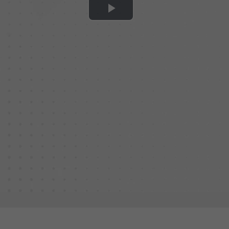
Play
Video