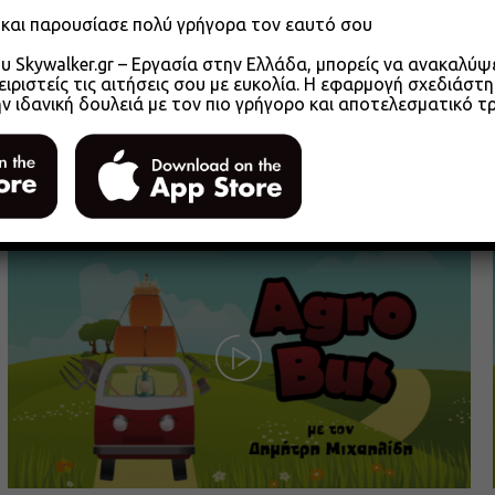
o και παρουσίασε πολύ γρήγορα τον εαυτό σου
 Skywalker.gr – Εργασία στην Ελλάδα, μπορείς να ανακαλύψει
ειριστείς τις αιτήσεις σου με ευκολία. Η εφαρμογή σχεδιάστη
ην ιδανική δουλειά με τον πιο γρήγορο και αποτελεσματικό τ
Agrobus s01e305 – Αγροτικά Επιμελητήρια
2026 Μέρος 1
26.05.2026