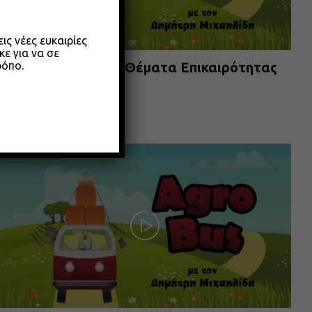
ς νέες ευκαιρίες
κε για να σε
ρόπο.
Agrobus s01e304 – Θέματα Επικαιρότητας
Μαίου 2026
26.05.2026