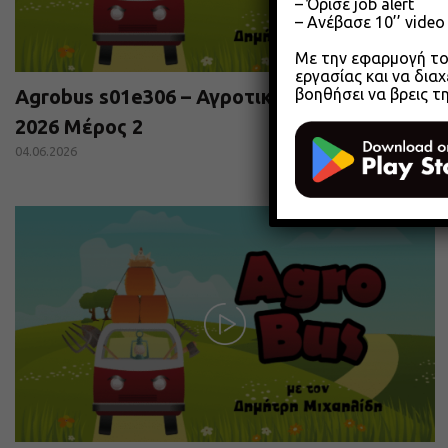
– Όρισε job alert
– Ανέβασε 10’’ vide
Με την εφαρμογή του
εργασίας και να διαχ
βοηθήσει να βρεις τ
Agrobus s01e306 – Αγροτικά Επιμελητήρια
2026 Μέρος 2
04.06.2026