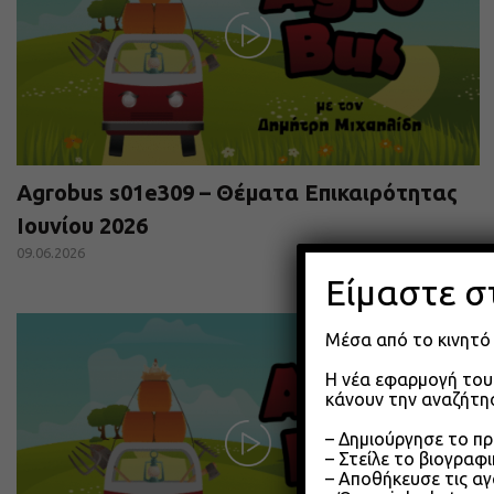
Agrobus s01e309 – Θέματα Επικαιρότητας
Ιουνίου 2026
09.06.2026
Είμαστε σ
Μέσα από το κινητό 
Η νέα εφαρμογή του 
κάνουν την αναζήτησ
– Δημιούργησε το π
– Στείλε το βιογραφ
– Αποθήκευσε τις αγ