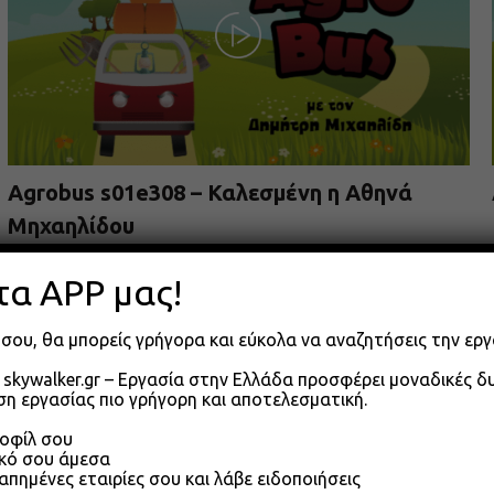
Agrobus s01e308 – Καλεσμένη η Αθηνά
Μηχαηλίδου
09.06.2026
τα APP μας!
σου, θα μπορείς γρήγορα και εύκολα να αναζητήσεις την εργ
skywalker.gr – Εργασία στην Ελλάδα προσφέρει μοναδικές 
η εργασίας πιο γρήγορη και αποτελεσματική.
ροφίλ σου
ικό σου άμεσα
απημένες εταιρίες σου και λάβε ειδοποιήσεις