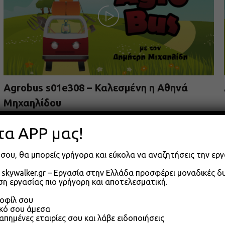
Agrobus s01e308 – Καλεσμένη η Αθηνά
Μηχαηλίδου
09.06.2026
τα APP μας!
σου, θα μπορείς γρήγορα και εύκολα να αναζητήσεις την εργ
skywalker.gr – Εργασία στην Ελλάδα προσφέρει μοναδικές 
η εργασίας πιο γρήγορη και αποτελεσματική.
ροφίλ σου
ικό σου άμεσα
απημένες εταιρίες σου και λάβε ειδοποιήσεις