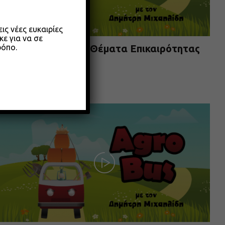
ς νέες ευκαιρίες
κε για να σε
ρόπο.
Agrobus s01e304 – Θέματα Επικαιρότητας
Μαίου 2026
26.05.2026