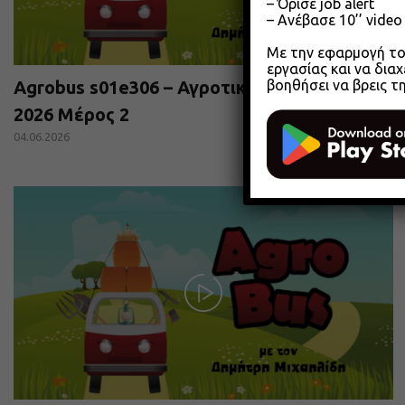
– Όρισε job alert
– Ανέβασε 10’’ vide
Με την εφαρμογή του
εργασίας και να διαχ
βοηθήσει να βρεις τ
Agrobus s01e306 – Αγροτικά Επιμελητήρια
2026 Μέρος 2
04.06.2026