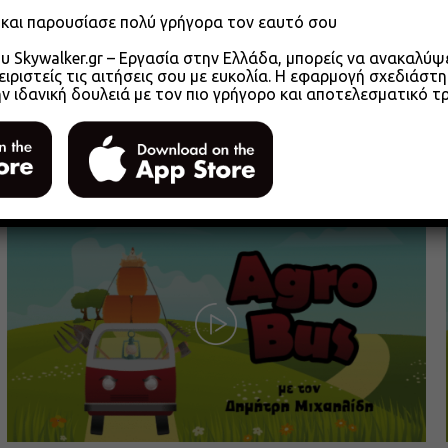
o και παρουσίασε πολύ γρήγορα τον εαυτό σου
 Skywalker.gr – Εργασία στην Ελλάδα, μπορείς να ανακαλύψει
ειριστείς τις αιτήσεις σου με ευκολία. Η εφαρμογή σχεδιάστη
ην ιδανική δουλειά με τον πιο γρήγορο και αποτελεσματικό τ
Agrobus s01e305 – Αγροτικά Επιμελητήρια
2026 Μέρος 1
26.05.2026