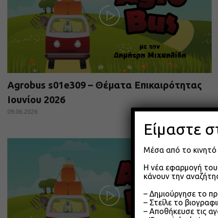
Agrobus s01e309 – Θέματα Επικαιρότητας
Ιουνίου 2026
09.06.2026
Είμαστε σ
Μέσα από το κινητό 
Η νέα εφαρμογή του 
κάνουν την αναζήτησ
– Δημιούργησε το π
– Στείλε το βιογραφ
– Αποθήκευσε τις αγ